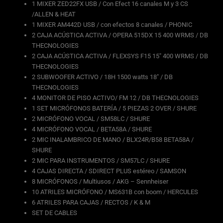
1 MIXER ZED22FX USB / Con Efect 16 canales M y 3 CS
/ALLEN & HEAT
1 MIXER AM442D USB / con efectos 8 canales / PHONIC
2 CAJA ACÚSTICA ACTIVA / OPERA 515DX 15 400 WRMS / DB
THECNOLOGIES
2 CAJA ACÚSTICA ACTIVA / FLEXSYS F15 15″ 400 WRMS / DB
THECNOLOGIES
2 SUBWOOFER ACTIVO / 18H 1500 watts 18″ / DB
THECNOLOGIES
4 MONITOR DE PISO ACTIVO/ FM 12 / DB THECNOLOGIES
1 SET MICRÓFONOS BATERÍA / 5 PIEZAS 2 OVER / SHURE
2 MICRÓFONO VOCAL / SM58LC / SHURE
4 MICRÓFONO VOCAL / BETA58A / SHURE
2 MIC INALAMBRICO DE MANO / BLX24R/B58 BETA58A /
SHURE
2 MIC PARA INSTRUMENTOS / SM57LC / SHURE
4 CAJAS DIRECTA / SDIRECT PLUS estéreo / SAMSON
8 MICRÓFONOS / Multiusos / AKG – Sennheiser
10 ATRILES MICRÓFONO / MS631B con boom / HERCULES
6 ATRILES PARA CAJAS / RECTOS / K & M
SET DE CABLES