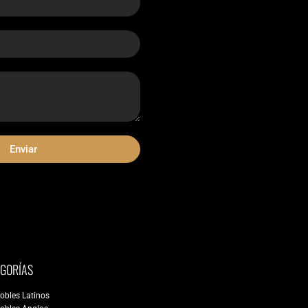
Enviar
EGORÍAS
obles Latinos