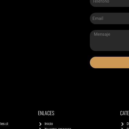
ENLACES
CAT
les.cl
Inicio
D